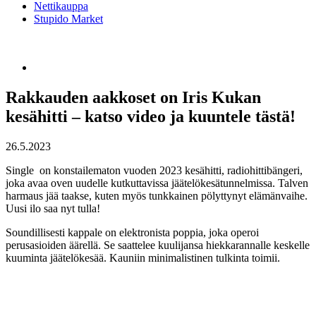
Nettikauppa
Stupido Market
Rakkauden aakkoset on Iris Kukan
kesähitti – katso video ja kuuntele tästä!
26.5.2023
Single on konstailematon vuoden 2023 kesähitti, radiohittibängeri,
joka avaa oven uudelle kutkuttavissa jäätelökesätunnelmissa. Talven
harmaus jää taakse, kuten myös tunkkainen pölyttynyt elämänvaihe.
Uusi ilo saa nyt tulla!
Soundillisesti kappale on elektronista poppia, joka operoi
perusasioiden äärellä. Se saattelee kuulijansa hiekkarannalle keskelle
kuuminta jäätelökesää. Kauniin minimalistinen tulkinta toimii.