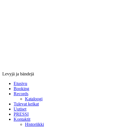
Stupido
Records
&
Booking
Levyjä ja bändejä
Etusivu
Booking
Records
Kataloogi
Tulevat keikat
Uutiset
PRESSI
Kontaktit
Historiikki