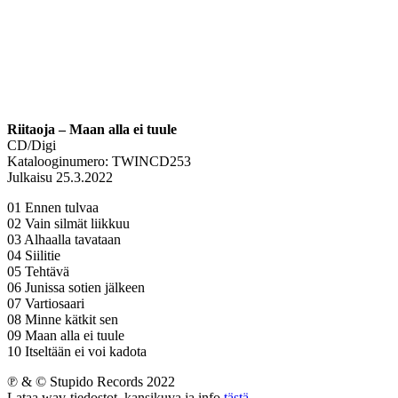
Riitaoja – Maan alla ei tuule
CD/Digi
Katalooginumero: TWINCD253
Julkaisu 25.3.2022
01 Ennen tulvaa
02 Vain silmät liikkuu
03 Alhaalla tavataan
04 Siilitie
05 Tehtävä
06 Junissa sotien jälkeen
07 Vartiosaari
08 Minne kätkit sen
09 Maan alla ei tuule
10 Itseltään ei voi kadota
℗ & © Stupido Records 2022
Lataa wav-tiedostot, kansikuva ja info
tästä