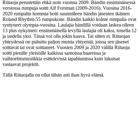
Riitaoja perustettiin ehkä noin vuonna 2009. Bändin ensimmäisessä
versiossa rumpuja soitti Alf Forsman (2009-2016). Vuosina 2016-
2020 rumpalin hommia hoiti suunnilleen bändin jäsenten ikäinen
Roland Rhythm-55 rumpukone. Bändin kaikki kolme rumpalia ovat
syntyneet olympia-vuosina. Laulajia bändillä voidaan laskea olleen
13 plus nykyinen: ensimmäisellä levyllä laulajia oli kaksi, toisella 12
ja uudella yksi. Tässä voi olla jokin kaava. Tai sitten ei. Riitaojan
yhteydessä on puhuttu paljon muista yhtyeistä, joissa sen jäsenet
soittavat tai ovat soittaneet. Vuosien 2009 ja 2020 välillä Riitaoja
soitti pienille yleisöille kaikissa samoissa baareissa ja
vaihtoehtomusiikkia esittelevissä tapahtumissa kuin lukuisat
vastaavat projektit.
Tällä Riitaojalla on ollut tähän asti ihan hyvä elämä.