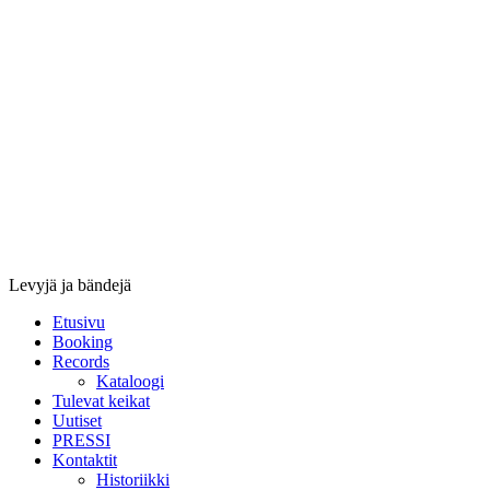
Stupido
Records
&
Booking
Levyjä ja bändejä
Etusivu
Booking
Records
Kataloogi
Tulevat keikat
Uutiset
PRESSI
Kontaktit
Historiikki