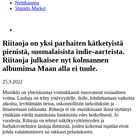
Nettikauppa
Stupido Market
Riitaoja on yksi parhaiten kätketyistä
pienistä, suomalaisista indie-aarteista.
Riitaoja julkaisee nyt kolmannen
albuminsa Maan alla ei tuule.
25.3.2022
Musiikki on yhteiskuntaa voimakkaasti muovannut sosiaalinen
voima. Lauluja on tehty ystävyydelle, ilolle, lohduttamaan vaikeina
aikoina, levittämään tietoa, uskonnollisiin tarkoituksiin ja
ilmaisemaan rakkautta. Riitaoja ei ole musiikissaan ikinä täyttänyt
yhtäkään edellä mainituista funktioista edes hetkellisesti. Jo
vuodesta, Riitaoja on tehnyt näkökyvyttömyyden ja
harhakuvitelmien lauluja ihmisistä, joiden kokemat rajatilat eivät
johda valaistumiseen tai rakkaus pelastukseen.