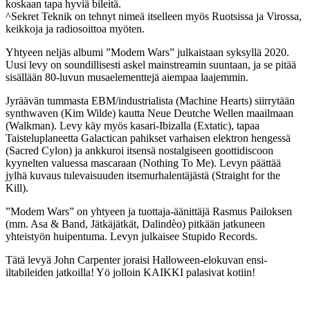
koskaan tapa hyviä bileitä.
^Sekret Teknik on tehnyt nimeä itselleen myös Ruotsissa ja Virossa,
keikkoja ja radiosoittoa myöten.
Yhtyeen neljäs albumi ”Modem Wars” julkaistaan syksyllä 2020.
Uusi levy on soundillisesti askel mainstreamin suuntaan, ja se pitää
sisällään 80-luvun musaelementtejä aiempaa laajemmin.
Jyräävän tummasta EBM/industrialista (Machine Hearts) siirrytään
synthwaven (Kim Wilde) kautta Neue Deutche Wellen maailmaan
(Walkman). Levy käy myös kasari-Ibizalla (Extatic), tapaa
Taisteluplaneetta Galactican pahikset varhaisen elektron hengessä
(Sacred Cylon) ja ankkuroi itsensä nostalgiseen goottidiscoon
kyynelten valuessa mascaraan (Nothing To Me). Levyn päättää
jylhä kuvaus tulevaisuuden itsemurhalentäjästä (Straight for the
Kill).
”Modem Wars” on yhtyeen ja tuottaja-äänittäjä Rasmus Pailoksen
(mm. Asa & Band, Jätkäjätkät, Dalindèo) pitkään jatkuneen
yhteistyön huipentuma. Levyn julkaisee Stupido Records.
Tätä levyä John Carpenter joraisi Halloween-elokuvan ensi-
iltabileiden jatkoilla! Yö jolloin KAIKKI palasivat kotiin!