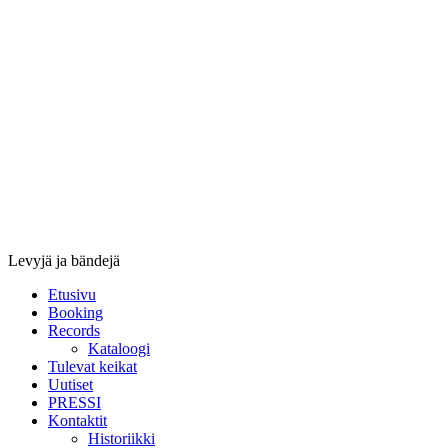
Stupido
Records
&
Booking
Levyjä ja bändejä
Etusivu
Booking
Records
Kataloogi
Tulevat keikat
Uutiset
PRESSI
Kontaktit
Historiikki