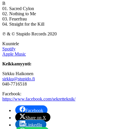
B
01. Sacred Cylon
02. Nothing to Me
03. Feuerfrau
04. Straight for the Kill
℗ & © Stupido Records 2020
Kuuntele
Spotify
Apple Music
Keikkamyynti:
Sirkku Haikonen
sirkku@stupido.fi
040-7716518
Facebook:
https://www.facebook.com/sekretteknik/
Facebook
Share on X
LinkedIn