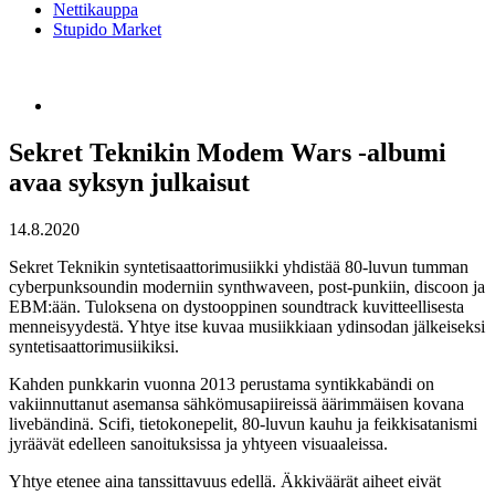
Nettikauppa
Stupido Market
Sekret Teknikin Modem Wars -albumi
avaa syksyn julkaisut
14.8.2020
Sekret Teknikin syntetisaattorimusiikki yhdistää 80-luvun tumman
cyberpunksoundin moderniin synthwaveen, post-punkiin, discoon ja
EBM:ään. Tuloksena on dystooppinen soundtrack kuvitteellisesta
menneisyydestä. Yhtye itse kuvaa musiikkiaan ydinsodan jälkeiseksi
syntetisaattorimusiikiksi.
Kahden punkkarin vuonna 2013 perustama syntikkabändi on
vakiinnuttanut asemansa sähkömusapiireissä äärimmäisen kovana
livebändinä. Scifi, tietokonepelit, 80-luvun kauhu ja feikkisatanismi
jyräävät edelleen sanoituksissa ja yhtyeen visuaaleissa.
Yhtye etenee aina tanssittavuus edellä. Äkkiväärät aiheet eivät