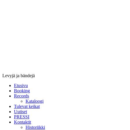
Stupido
Records
&
Booking
Levyjä ja bändejä
Etusivu
Booking
Records
Kataloogi
Tulevat keikat
Uutiset
PRESSI
Kontaktit
Historiikki