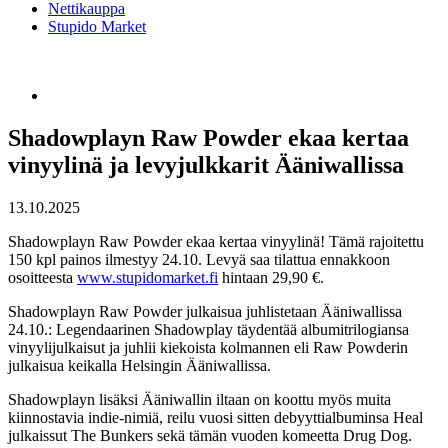
Nettikauppa
Stupido Market
Shadowplayn Raw Powder ekaa kertaa
vinyylinä ja levyjulkkarit Ääniwallissa
13.10.2025
Shadowplayn Raw Powder ekaa kertaa vinyylinä! Tämä rajoitettu
150 kpl painos ilmestyy 24.10. Levyä saa tilattua ennakkoon
osoitteesta
www.stupidomarket.fi
hintaan 29,90 €.
Shadowplayn Raw Powder julkaisua juhlistetaan Ääniwallissa
24.10.: Legendaarinen Shadowplay täydentää albumitrilogiansa
vinyylijulkaisut ja juhlii kiekoista kolmannen eli Raw Powderin
julkaisua keikalla Helsingin Ääniwallissa.
Shadowplayn lisäksi Ääniwallin iltaan on koottu myös muita
kiinnostavia indie-nimiä, reilu vuosi sitten debyyttialbuminsa Heal
julkaissut The Bunkers sekä tämän vuoden komeetta Drug Dog.