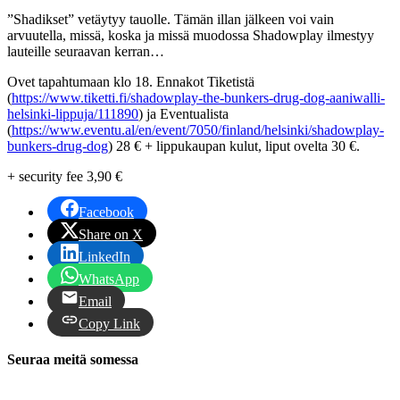
”Shadikset” vetäytyy tauolle. Tämän illan jälkeen voi vain
arvuutella, missä, koska ja missä muodossa Shadowplay ilmestyy
lauteille seuraavan kerran…
Ovet tapahtumaan klo 18. Ennakot Tiketistä
(
https://www.tiketti.fi/shadowplay-the-bunkers-drug-dog-aaniwalli-
helsinki-lippuja/111890
) ja Eventualista
(
https://www.eventu.al/en/event/7050/finland/helsinki/shadowplay-
bunkers-drug-dog
) 28 € + lippukaupan kulut, liput ovelta 30 €.
+ security fee 3,90 €
Facebook
Share on X
LinkedIn
WhatsApp
Email
Copy Link
Seuraa meitä somessa