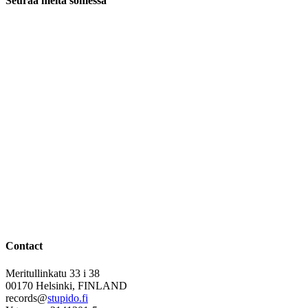
Seuraa meitä somessa
Contact
Meritullinkatu 33 i 38
00170 Helsinki, FINLAND
records@
stupido.fi