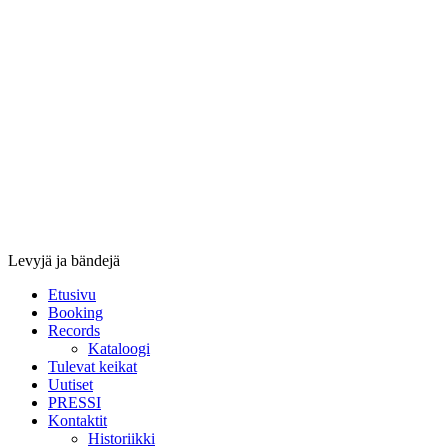
Stupido
Records
&
Booking
Levyjä ja bändejä
Etusivu
Booking
Records
Kataloogi
Tulevat keikat
Uutiset
PRESSI
Kontaktit
Historiikki