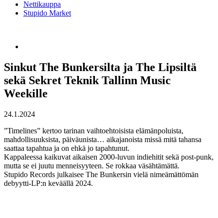
Nettikauppa
Stupido Market
Sinkut The Bunkersilta ja The Lipsiltä
sekä Sekret Teknik Tallinn Music
Weekille
24.1.2024
”Timelines” kertoo tarinan vaihtoehtoisista elämänpoluista,
mahdollisuuksista, päiväunista… aikajanoista missä mitä tahansa
saattaa tapahtua ja on ehkä jo tapahtunut.
Kappaleessa kaikuvat aikaisen 2000-luvun indiehitit sekä post-punk,
mutta se ei juutu menneisyyteen. Se rokkaa väsähtämättä.
Stupido Records julkaisee The Bunkersin vielä nimeämättömän
debyytti-LP:n keväällä 2024.