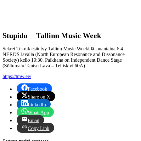
Stupido
Tallinn Music Week
Sekret Teknik esiintyy Tallinn Music Weekillä lauantaina 6.4.
NERDS-lavalla (North European Resonance and Dissonance
Society) kello 19:30. Paikkana on Independent Dance Stage
(Sõltumatu Tantsu Lava – Telliskivi 60A)
https://tmw.ee/
Facebook
Share on X
LinkedIn
WhatsApp
Email
Copy Link