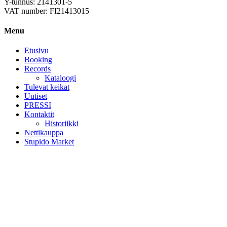
Y-tunnus: 2141301-5
VAT number: FI21413015
Menu
Etusivu
Booking
Records
Kataloogi
Tulevat keikat
Uutiset
PRESSI
Kontaktit
Historiikki
Nettikauppa
Stupido Market