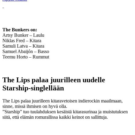
¨
The Bunkers on:
Artsy Bunker – Laulu
Niklas Fred – Kitara
Samuli Latva – Kitara
Samuel Abaijón – Basso
Teemu Horto – Rummut
The Lips palaa juurilleen uudelle
Starship-singlellään
The Lips palaa juurilleen kitaravetoisen indierockin maailmaan,
sinne, missä ihmisen on hyvä olla.
”Starship” tuo tuulahduksen kesäistä kitarasurinaa ja muistutuksen
siitä, että elämän romurallissa kaikki keinot on sallittuja.