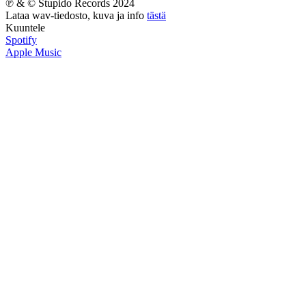
℗ & © Stupido Records 2024
Lataa wav-tiedosto, kuva ja info
tästä
Kuuntele
Spotify
Apple Music