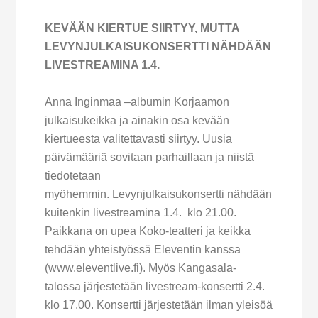
KEVÄÄN KIERTUE SIIRTYY, MUTTA
LEVYNJULKAISUKONSERTTI NÄHDÄÄN
LIVESTREAMINA 1.4.
Anna Inginmaa –albumin Korjaamon
julkaisukeikka ja ainakin osa kevään
kiertueesta valitettavasti siirtyy. Uusia
päivämääriä sovitaan parhaillaan ja niistä
tiedotetaan
myöhemmin. Levynjulkaisukonsertti nähdään
kuitenkin livestreamina 1.4.
klo 21.00.
Paikkana on upea Koko-teatteri ja keikka
tehdään yhteistyössä Eleventin kanssa
(www.eleventlive.fi). Myös Kangasala-
talossa järjestetään livestream-konsertti 2.4.
klo 17.00. Konsertti järjestetään ilman yleisöä