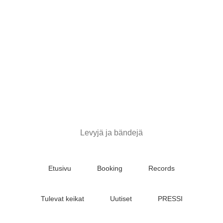
Stupido
Records
&
Booking
Levyjä ja bändejä
Etusivu
Booking
Records
Tulevat keikat
Uutiset
PRESSI