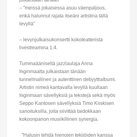
– ”meissä jokaisessa asuu väenpaljous,
enkä halunnut rajata itseäni artistina tällä
levyllä”
– levynjulkaisukonsertti kokoteatterista
livestreamina 1.4.
Tummaääniseltä jazzlaulaja Anna
Inginmaalta julkaistaan tänään
tunnelmallinen ja autenttinen debyyttialbumi.
Artistin nimeä kantavalla levyllä kuullaan
Inginmaan sävellyksiä ja tekstejä sekä myös
Seppo Kantosen sävellyksiä Timo Kiiskisen
sanoituksilla, joita siivittää taidokkaan
kokoonpanon musiikillinen synergia.
”Halusin tehdä hienojen tekijöiden kanssa