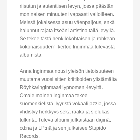
riisutun ja autenttisen levyn, jossa päästän
moninaisen minuuteni vapaasti valloilleen.
Meissä jokaisessa asuu väenpaljous, enkä
halunnut rajata itseäni artistina tällä levyllä.
Se tekee tästä henkilökohtaisen ja rohkean
kokonaisuuden”, kertoo Inginmaa tulevasta
albumista.
Anna Inginmaa nousi yleisön tietoisuuteen
muutama vuosi sitten kriitikoiden ylistämältä
Röyhkä/Inginmaa/Hypnomen -levyltä.
Omaleimainen Inginmaa tekee
suomenkielistä, lyyristä vokaalijazzia, jossa
yhdistyy herkkyys sekä raaka ja sielukas
tulkinta. Tuleva albumi julkaistaan diginä,
cd:nä ja LP:nä ja sen julkaisee Stupido
Records.