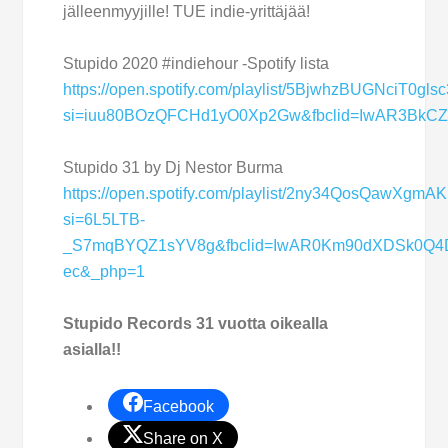
jälleenmyyjille! TUE indie-yrittäjää!
Stupido 2020 #indiehour -Spotify lista
https://open.spotify.com/playlist/5BjwhzBUGNciT0gls
si=iuu80BOzQFCHd1yO0Xp2Gw&fbclid=IwAR3BkCZ
Stupido 31 by Dj Nestor Burma
https://open.spotify.com/playlist/2ny34QosQawXgm
si=6L5LTB-
_S7mqBYQZ1sYV8g&fbclid=IwAR0Km90dXDSk0Q4D
ec&_php=1
Stupido Records 31 vuotta oikealla
asialla!!
Facebook
Share on X