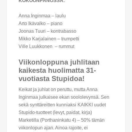
KOKOONPANOSSA:
Anna Inginmaa – laulu
Arto Ikävalko – piano
Joonas Tuuri – kontrabasso
Mikko Karjalainen – trumpetti
Ville Luukkonen – rummut
Viikonloppuna juhlitaan
kaikesta huolimatta 31-
vuotiasta Stupidoa!
Keikat ja juhlat on peruttu, mutta Anna
Inginmaa julkaisee ekan soololevynsä. Sen
sekä synttäreitten kunniaksi KAIKKI uudet
Stupido-tuotteet (levyt, paidat, kirja)
Marketilla (Porthaninkatu 4) – 50% tämän
viikonlopun ajan. Ainoa rajoite, ei