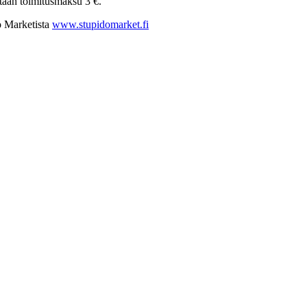
tään toimitusmaksu 3 €.
 Marketista
www.stupidomarket.fi