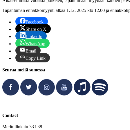
Aikaisemmista vuosista poiketen, tapahtumaan myydään kahden päivän E
Tapahtuman ennakkomyynti alkaa 1.12. 2025 klo 12.00 ja ennakkoliput
Facebook
Share on X
LinkedIn
WhatsApp
Email
Copy Link
Seuraa meitä somessa
Contact
Meritullinkatu 33 i 38