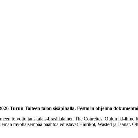
 2026 Turun Taiteen talon sisäpihalla. Festarin ohjelma dokumentoi 
uomeen toivottu tanskalais-brasilialainen The Courettes. Oulun iki-ihm
hieman myöhäisempää paahtoa edustavat Häiriköt, Wasted ja Jaanat. Oh