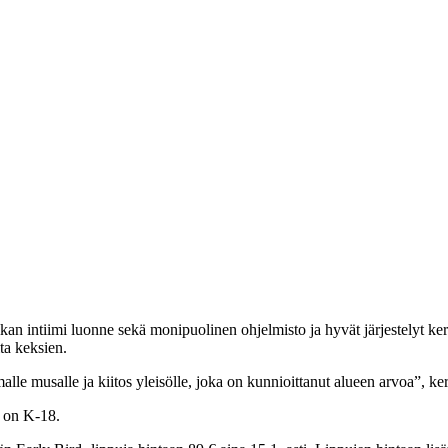
 intiimi luonne sekä monipuolinen ohjelmisto ja hyvät järjestelyt keräsiv
ita keksien.
le musalle ja kiitos yleisölle, joka on kunnioittanut alueen arvoa”, kerr
a on K-18.