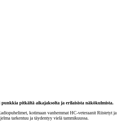
punkkia pitkältä aikajaksolta ja erilaisista näkökulmista.
e Radiopuhelimet, kotimaan vanhemmat HC-veteraanit Riistetyt ja
jelma tarkentuu ja täydentyy vielä tammikuussa.