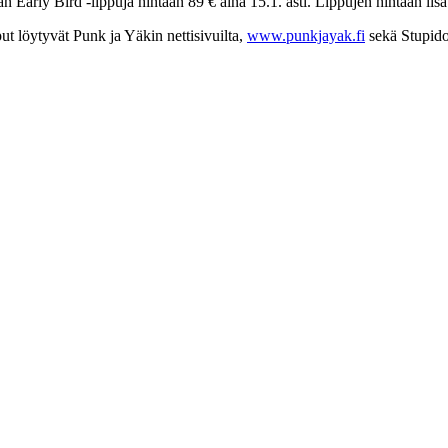
arly Bird -lippuja hintaan 89 € aina 15.1. asti. Lippujen hintaan lisä
 löytyvät Punk ja Yäkin nettisivuilta,
www.punkjayak.fi
sekä Stupido