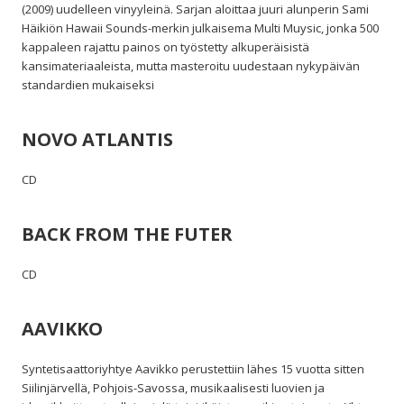
(2009) uudelleen vinyyleinä. Sarjan aloittaa juuri alunperin Sami
Häikiön Hawaii Sounds-merkin julkaisema Multi Muysic, jonka 500
kappaleen rajattu painos on työstetty alkuperäisistä
kansimateriaaleista, mutta masteroitu uudestaan nykypäivän
standardien mukaiseksi
NOVO ATLANTIS
CD
BACK FROM THE FUTER
CD
AAVIKKO
Syntetisaattoriyhtye Aavikko perustettiin lähes 15 vuotta sitten
Siilinjärvellä, Pohjois-Savossa, musikaalisesti luovien ja