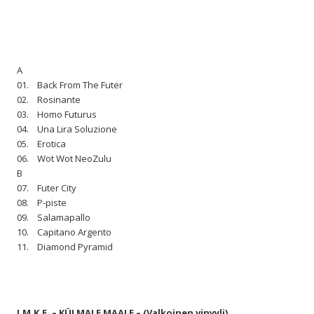
A
01. Back From The Futer
02. Rosinante
03. Homo Futurus
04. Una Lira Soluzione
05. Erotica
06. Wot Wot NeoZulu
B
07. Futer City
08. P-piste
09. Salamapallo
10. Capitano Argento
11. Diamond Pyramid
J.M.K.E. – KÜLMALE MAALE –
(Valkoinen vinyyli)