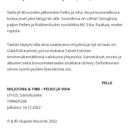
Vielä yli 40 vuoden jälkeenkin Pelko ja viha -levyä kuunnellessa
tuntuu kuin jäisi täryjyrän alle. Soundissa on vähän Stoogesia,
paljon Pellen ja Rubberduckin suoskkkia MC 5:tta. Raakaa, muttei
rupista.
Tämän täytyisi olla aina saatavana vinyylinä ja nyt se taas on.
Gatefold-kannet, joissa mukana Taneli Eskolan
ennennäkemättömiä valokuvia yhtyeestä. Sanoitukset, essee ja
albumin sekä bonusmateriaalia sisältävä cd-levy. Definitiivinen
versio suomi-punkin klassikosta siis.
PELLE
MILJOONA & 1980 – PELKO JA VIHA
LP+CD, Sanoitusliite
TWINLP268
Julkaisu: 16.12.2022
℗ & © Stupido Records 2022