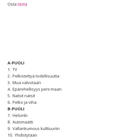
Osta
tästä
A-PUOLI
1. TV
2. Pelkistettyä todellisuutta
3. Mua valvotaan
4. Epärehellisyys perii maan
5. Natsit natsit
6. Pelko ja viha
B-PUOLI
7. Helsinki
8. Automaatti
9. Vallankumous kulttuuriin
10. Yhdistytään