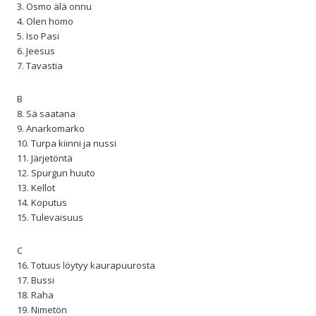
3. Osmo älä onnu
4. Olen homo
5. Iso Pasi
6. Jeesus
7. Tavastia
B
8. Sä saatana
9. Anarkomarko
10. Turpa kiinni ja nussi
11. Järjetöntä
12. Spurgun huuto
13. Kellot
14. Koputus
15. Tulevaisuus
C
16. Totuus löytyy kaurapuurosta
17. Bussi
18. Raha
19. Nimetön