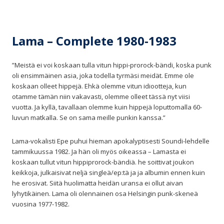
Lama – Complete 1980-1983
”Meistä ei voi koskaan tulla vitun hippi-prorock-bändi, koska punk
oli ensimmäinen asia, joka todella tyrmäsi meidät. Emme ole
koskaan olleet hippejä. Ehkä olemme vitun idiootteja, kun
otamme tämän niin vakavasti, olemme olleet tässä nyt viisi
vuotta. Ja kyllä, tavallaan olemme kuin hippejä loputtomalla 60-
luvun matkalla. Se on sama meille punkin kanssa.”
Lama-vokalisti Epe puhui hieman apokalyptisesti Soundi-lehdelle
tammikuussa 1982. Ja hän oli myös oikeassa – Lamasta ei
koskaan tullut vitun hippiprorock-bändiä. he soittivat joukon
keikkoja, julkaisivat neljä singleä/ep:tä ja ja albumin ennen kuin
he erosivat. Siitä huolimatta heidän uransa ei ollut aivan
lyhytikäinen. Lama oli olennainen osa Helsingin punk-skeneä
vuosina 1977-1982.