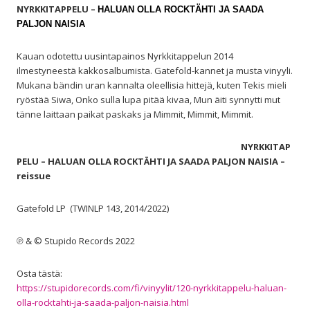
NYRKKITAPPELU –
HALUAN OLLA ROCKTÄHTI JA SAADA
PALJON NAISIA
Kauan odotettu uusintapainos Nyrkkitappelun 2014
ilmestyneestä kakkosalbumista. Gatefold-kannet ja musta vinyyli.
Mukana bändin uran kannalta oleellisia hittejä, kuten Tekis mieli
ryöstää Siwa, Onko sulla lupa pitää kivaa, Mun äiti synnytti mut
tänne laittaan paikat paskaks ja Mimmit, Mimmit, Mimmit.
NYRKKITAP
PELU – HALUAN OLLA ROCKTÄHTI JA SAADA PALJON NAISIA –
reissue
Gatefold LP (TWINLP 143, 2014/2022)
℗ & © Stupido Records 2022
Osta tästä:
https://stupidorecords.com/fi/vinyylit/120-nyrkkitappelu-haluan-
olla-rocktahti-ja-saada-paljon-naisia.html