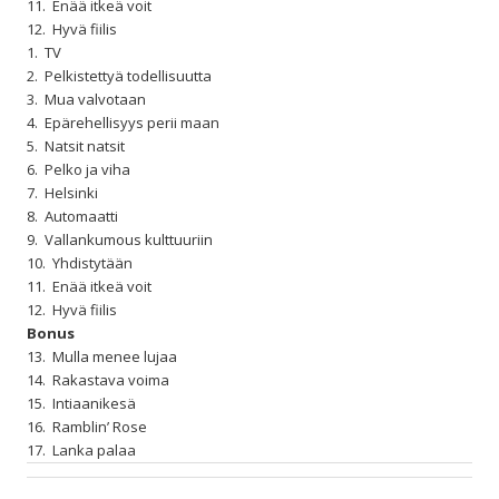
11. Enää itkeä voit
12. Hyvä fiilis
1. TV
2. Pelkistettyä todellisuutta
3. Mua valvotaan
4. Epärehellisyys perii maan
5. Natsit natsit
6. Pelko ja viha
7. Helsinki
8. Automaatti
9. Vallankumous kulttuuriin
10. Yhdistytään
11. Enää itkeä voit
12. Hyvä fiilis
Bonus
13. Mulla menee lujaa
14. Rakastava voima
15. Intiaanikesä
16. Ramblin’ Rose
17. Lanka palaa