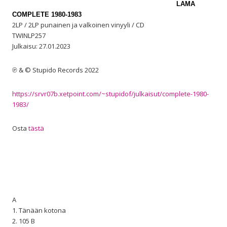
LAMA
COMPLETE 1980-1983
2LP / 2LP punainen ja valkoinen vinyyli / CD
TWINLP257
Julkaisu: 27.01.2023
℗ & © Stupido Records 2022
https://srvr07b.xetpoint.com/~stupidof/julkaisut/complete-1980-
1983/
Osta
tästä
A
1. Tänään kotona
2. 105 B