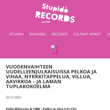
Stupido
Records
&
ETUSIVU
BOOKING
RECORDS
TULEVAT KEIKAT
U
Booking
VUODENVAIHTEEN
UUDELLEENJULKAISUISSA PELKOA JA
VIHAA, NYRKKITAPPELUA, VILLUA,
AAVIKKOA – JA LAMAN
TUPLAKOKOELMA
20.12.2022
Pelle Miljoona & 1980 – Pelko ja viha (LP+CD)