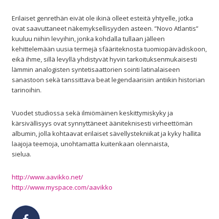
Erilaiset genrethän eivät ole ikinä olleet esteitä yhtyelle, jotka
ovat saavuttaneet näkemyksellisyyden asteen. ”Novo Atlantis”
kuuluu niihin levyihin, jonka kohdalla tullaan jälleen
kehittelemään uusia termejä sfääriteknosta tuomiopäivädiskoon,
eikä ihme, sillä levyllä yhdistyvät hyvin tarkoituksenmukaisesti
lämmin analogisten syntetisaattorien sointi latinalaiseen
sanastoon sekä tanssittava beat legendaarisiin antiikin historian
tarinoihin.
Vuodet studiossa sekä ilmiömäinen keskittymiskyky ja
kärsivällisyys ovat synnyttäneet ääniteknisesti virheettömän
albumin, jolla kohtaavat erilaiset sävellystekniikat ja kyky hallita
laajoja teemoja, unohtamatta kuitenkaan olennaista,
sielua.
http://www.aavikko.net/
http://www.myspace.com/aavikko