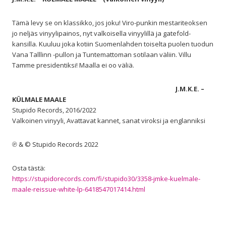
Tämä levy se on klassikko, jos joku! Viro-punkin mestariteoksen
jo neljäs vinyylipainos, nyt valkoisella vinyylillä ja gatefold-
kansilla. Kuuluu joka kotiin Suomenlahden toiselta puolen tuodun
Vana Talllinn -pullon ja Tuntemattoman sotilaan väliin. Villu
Tamme presidentiksi! Maalla ei oo väliä.
J.M.K.E. –
KÜLMALE MAALE
Stupido Records, 2016/2022
Valkoinen vinyyli, Avattavat kannet, sanat viroksi ja englanniksi
℗ & © Stupido Records 2022
Osta tästä:
https://stupidorecords.com/fi/stupido30/3358-jmke-kuelmale-
maale-reissue-white-lp-6418547017414.html