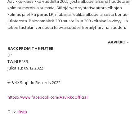
Aavikko-klassikko vuodelta 2005, josta alkuperäisenä huudetaan
kolminumeroisia summia. Siilinjärven syntetisaattorivelhojen
kolmas ja ehkä paras LP, mukana replika alkuperäisestä bonus-
julisteesta. Painosmäärä 200 mustalla ja 200 keltaisella vinyylillä
tekee tästäkin versiosta tulevaisuuden keräilyharvinaisuuden.
AAVIKKO –
BACK FROM THE FUTER
LP
TWINLP239
Julkaisu: 09.12.2022
℗ & © Stupido Records 2022
https://www.facebook.com/AavikkoOfficial
Osta
tästä