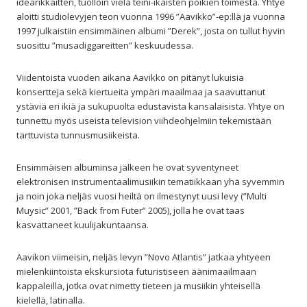
idearikkaitten, tuolloin vielä teini-ikäisten poikien toimesta. Yhtye
aloitti studiolevyjen teon vuonna 1996 ”Aavikko”-ep:llä ja vuonna
1997 julkaistiin ensimmäinen albumi ”Derek”, josta on tullut hyvin
suosittu ”musadiggareitten” keskuudessa.
Viidentoista vuoden aikana Aavikko on pitänyt lukuisia
konsertteja sekä kiertueita ympäri maailmaa ja saavuttanut
ystäviä eri ikiä ja sukupuolta edustavista kansalaisista. Yhtye on
tunnettu myös useista television viihdeohjelmiin tekemistään
tarttuvista tunnusmusiikeista.
Ensimmäisen albuminsa jälkeen he ovat syventyneet
elektronisen instrumentaalimusiikin tematiikkaan yhä syvemmin
ja noin joka neljäs vuosi heiltä on ilmestynyt uusi levy (”Multi
Muysic” 2001, ”Back from Futer” 2005), jolla he ovat taas
kasvattaneet kuulijakuntaansa.
Aavikon viimeisin, neljäs levyn ”Novo Atlantis” jatkaa yhtyeen
mielenkiintoista ekskursiota futuristiseen äänimaailmaan
kappaleilla, jotka ovat nimetty tieteen ja musiikin yhteisellä
kielellä, latinalla.