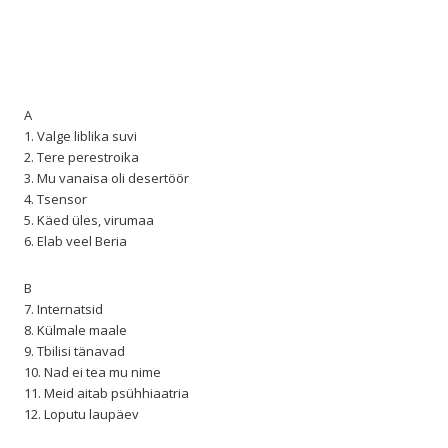
A
1. Valge liblika suvi
2. Tere perestroika
3. Mu vanaisa oli desertöör
4. Tsensor
5. Käed üles, virumaa
6. Elab veel Beria
B
7. Internatsid
8. Külmale maale
9. Tbilisi tänavad
10. Nad ei tea mu nime
11. Meid aitab psühhiaatria
12. Loputu laupäev