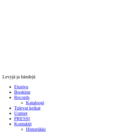
Stupido
Records
&
Booking
Levyjä ja bändejä
Etusivu
Booking
Records
Kataloogi
Tulevat keikat
Uutiset
PRESSI
Kontaktit
Historiikki