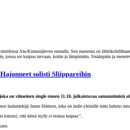
rsimökissä Ala-Kintausjärven rannalla. Sen maisema on lähtökohdiltaan j
in, joissa soi kaipuu turvaan, kotiin ja lämpimään. Sisäänpäin ja menetet
Hajonneet solisti Sliippareihin
 joka on viimeinen single ennen 11.10. julkaistavaa samannimistä 
nen lauluntekijä Janne Hätinen, joka on indie-yleisölle tuttu hahmo 
ja toteaisi, että tämä mylly ei minua kaipaa”.
kaus.