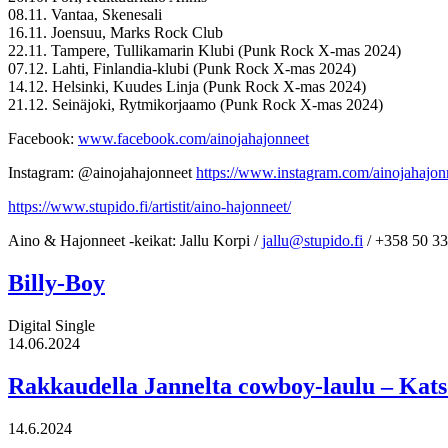
08.11. Vantaa, Skenesali
16.11. Joensuu, Marks Rock Club
22.11. Tampere, Tullikamarin Klubi (Punk Rock X-mas 2024)
07.12. Lahti, Finlandia-klubi (Punk Rock X-mas 2024)
14.12. Helsinki, Kuudes Linja (Punk Rock X-mas 2024)
21.12. Seinäjoki, Rytmikorjaamo (Punk Rock X-mas 2024)
Facebook:
www.facebook.com/ainojahajonneet
Instagram: @ainojahajonneet
https://www.instagram.com/ainojahajon
https://www.stupido.fi/artistit/aino-hajonneet/
Aino & Hajonneet -keikat: Jallu Korpi /
jallu@stupido.fi
/ +358 50 3
Billy-Boy
Digital Single
14.06.2024
Rakkaudella Jannelta cowboy-laulu – Katso
14.6.2024