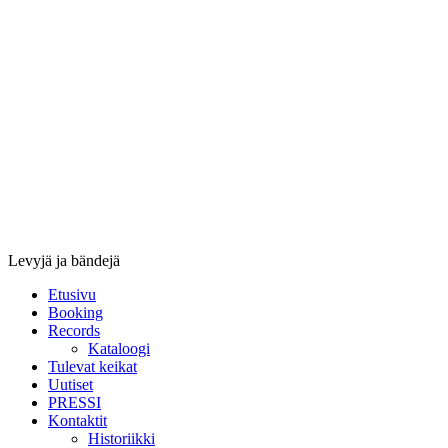
Stupido
Records
&
Booking
Levyjä ja bändejä
Etusivu
Booking
Records
Kataloogi
Tulevat keikat
Uutiset
PRESSI
Kontaktit
Historiikki