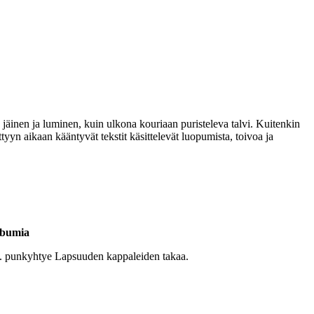
äinen ja luminen, kuin ulkona kouriaan puristeleva talvi. Kuitenkin
tyyn aikaan kääntyvät tekstit käsittelevät luopumista, toivoa ja
albumia
mm. punkyhtye Lapsuuden kappaleiden takaa.