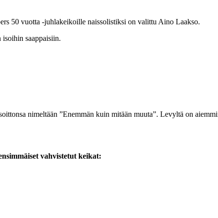
ers 50 vuotta -juhlakeikoille naissolistiksi on valittu Aino Laakso.
 isoihin saappaisiin.
soittonsa nimeltään ”Enemmän kuin mitään muuta”. Levyltä on aiemmin 
simmäiset vahvistetut keikat: