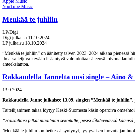
Apple Music
YouTube Music
Menkää te juhliin
LP/Digi
Digi julkaisu 11.10.2024
LP julkaisu 18.10.2024
”Menkää te juhliin” on äänitetty talven 2023–2024 aikana pienessä hi
ilmassa leijuva kevään lisääntyvä valo ulottaa säteensä toivona lauluih
anteeksiantoa.
Rakkaudella Jannelta uusi single – Aino & 
13.9.2024
Rakkaudella Janne julkaisee 13.09. singlen ”Menkää te juhliin”,
Taiteilijanimen takaa löytyy Keski-Suomesta käsin operoiva omaehtoi
“Haistattaisi pitkät maailman sekoilulle, pesisi lähdevedessä kätensä 
’Menkää te juhliin’ on hetkessä syntynyt, tyytyväisen luovuttajan huo