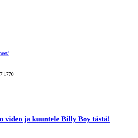
neet/
37 1770
 video ja kuuntele Billy Boy tästä!