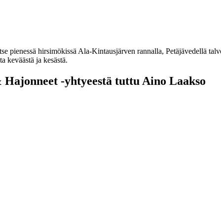
 itse pienessä hirsimökissä Ala-Kintausjärven rannalla, Petäjävedell
keväästä ja kesästä.
 & Hajonneet -yhtyeestä tuttu Aino Laakso