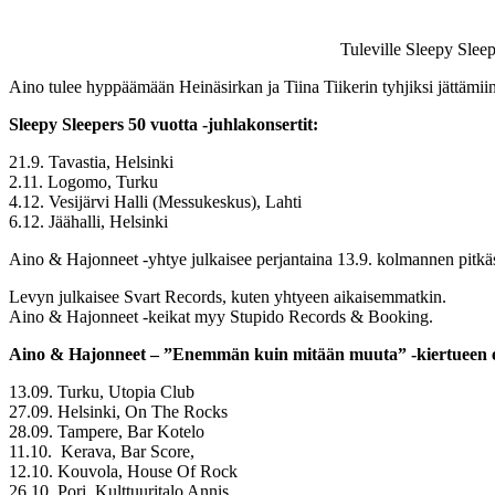
Tuleville Sleepy Sleep
Aino tulee hyppäämään Heinäsirkan ja Tiina Tiikerin tyhjiksi jättämiin
Sleepy Sleepers 50 vuotta -juhlakonsertit:
21.9. Tavastia, Helsinki
2.11. Logomo, Turku
4.12. Vesijärvi Halli (Messukeskus), Lahti
6.12. Jäähalli, Helsinki
Aino & Hajonneet -yhtye julkaisee perjantaina 13.9. kolmannen pitkä
Levyn julkaisee Svart Records, kuten yhtyeen aikaisemmatkin.
Aino & Hajonneet -keikat myy Stupido Records & Booking.
Aino & Hajonneet – ”Enemmän kuin mitään muuta” -kiertueen en
13.09. Turku, Utopia Club
27.09. Helsinki, On The Rocks
28.09. Tampere, Bar Kotelo
11.10. Kerava, Bar Score,
12.10. Kouvola, House Of Rock
26.10. Pori, Kulttuuritalo Annis