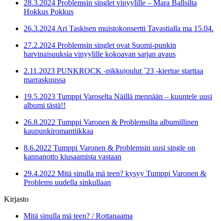
28.3.2024 Problemsin singlet vinyylille – Mara Ballsilta
Hokkus Pokkus
26.3.2024 Ari Taskisen muistokonsertti Tavastialla ma 15.04.
27.2.2024 Problemsin singlet ovat Suomi-punkin
harvinaisuuksia vinyylille kokoavan sarjan avaus
2.11.2023 PUNKROCK -pikkujoulut ´23 -kiertue starttaa
marraskuussa
19.5.2023 Tumppi Varoselta Näillä mennään – kuuntele uusi
albumi tästä!!
26.8.2022 Tumppi Varonen & Problemsilta albumillinen
kaupunkiromantiikkaa
8.6.2022 Tumppi Varonen & Problemsin uusi single on
kannanotto kiusaamista vastaan
29.4.2022 Mitä sinulla mä teen? kysyy Tumppi Varonen &
Problems uudella sinkullaan
Kirjasto
Mitä sinulla mä teen? / Rottanaama