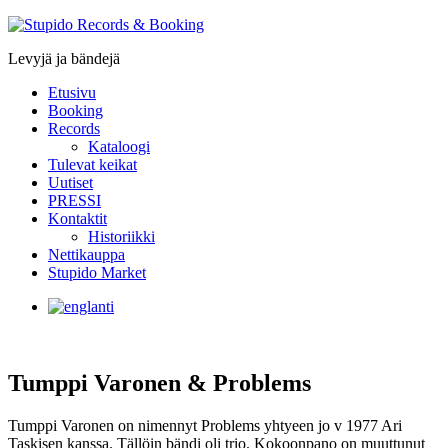
Stupido
Records
Levyjä ja bändejä
&
Booking
Etusivu
Booking
Records
Kataloogi
Tulevat keikat
Uutiset
PRESSI
Kontaktit
Historiikki
Nettikauppa
Stupido Market
Tumppi Varonen & Problems
Tumppi Varonen on nimennyt Problems yhtyeen jo v 1977 Ari
Taskisen kanssa. Tällöin bändi oli trio. Kokoonpano on muuttunut