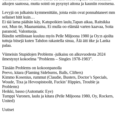
aikojen saatossa, mutta sointi on pysynyt aitona ja kauniin rosoisena.
Levyjä on julkaistu kymmenittäin, joista esiin ovat ponnahtaneet mm
sellaiset hitit kuin…
Ei tää lama päähän käy, Katupoikien laulu,Tapan aikaa, Raitsikka
oot, Mun tie, Maanantaina, Ei mulla oo elämää varten kaavaa, Soita
paranoid, Valontuoja.
Bändin settilistaan kuuluu myös Pelle Miljoona 1980 ja Oy:n ajoilta
tuttuja biisejä kuten Tahdon rakastella sinua, Älä äiti itke ja Lanka
palaa.
Viimeisin Stupidojen Problems -julkaisu on alkuvuodesta 2024
ilmestynyt kokoelma ”Problems – Singles 1978-1983”.
Tänään Problems on kokoonpanolla
Peevo, kitara (Flaming Sideburns, Balls, Clifters)
Kimmo Kosenius, rummut (Claudie, Busters, Doctor’s Specials,
Woude, Tixa ja Hevospistoolit, Fuckin’ Hippies, Trouble ja
Problems)
Heikki, basso (Automatic Eye)
Tumppi Varonen, laulu ja kitara (Pelle Miljoona 1980, Oy, Rockers,
United)
Uutiset