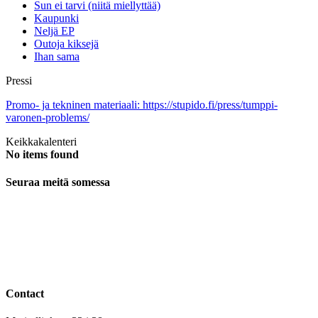
Sun ei tarvi (niitä miellyttää)
Kaupunki
Neljä EP
Outoja kiksejä
Ihan sama
Pressi
Promo- ja tekninen materiaali: https://stupido.fi/press/tumppi-
varonen-problems/
Keikkakalenteri
No items found
Seuraa meitä somessa
Contact