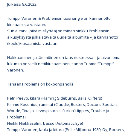
Julkaisu 8.6.2022
Tumppi Varonen & Problemsin uusi single on kannanotto
kiusaamista vastaan.
Sun ei tarvi (niitä miellyttää) on toinen sinkku Problemsin
alkusyksystä julkaistavalta uudelta albumilta – ja kannanotto
(koulu)kiusaamista vastaan.
Hakkaaminen ja tämmöinen on taas nosteessa – ja aivan oma
lukunsa on vielä nettikiusaaminen, sanoo Tuomo ”Tumppi”
Varonen.
Tänään Problems on kokoonpanolla:
Petri Peevo, kitara (Flaming Sideburns, Balls, Clifters)
Kimmo Kosenius, rummut (Claudie, Busters, Doctor’s Specials,
Woude, Tixa ja Hevospistoolit, Fuckin’ Hippies, Trouble ja
Problems)
Heikki Hiekkasalmi, basso (Automatic Eye)
Tumppi Varonen, laulu ja kitara (Pelle Miljoona 1980, Oy, Rockers,