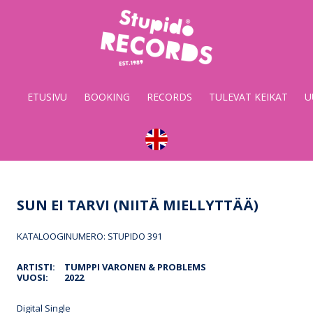
Stupido
Records
&
ETUSIVU
BOOKING
RECORDS
TULEVAT KEIKAT
U
Booking
SUN EI TARVI (NIITÄ MIELLYTTÄÄ)
KATALOOGINUMERO: STUPIDO 391
ARTISTI:
TUMPPI VARONEN & PROBLEMS
VUOSI:
2022
Digital Single