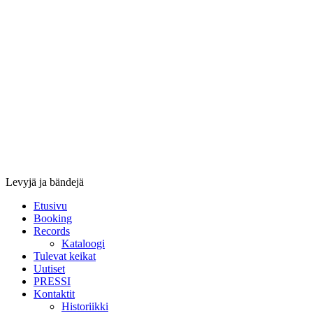
Stupido
Records
&
Booking
Levyjä ja bändejä
Etusivu
Booking
Records
Kataloogi
Tulevat keikat
Uutiset
PRESSI
Kontaktit
Historiikki