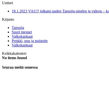
Uutiset
18.1.2023 VAU!! julkaisi uuden Tanssija-singlen ja videon – kats
Kirjasto
Tanssija
Suuri mestari
Valkokankaat
Penkki, puu ja puistotie
Valkokankaat
Keikkakalenteri
No items found
Seuraa meitä somessa