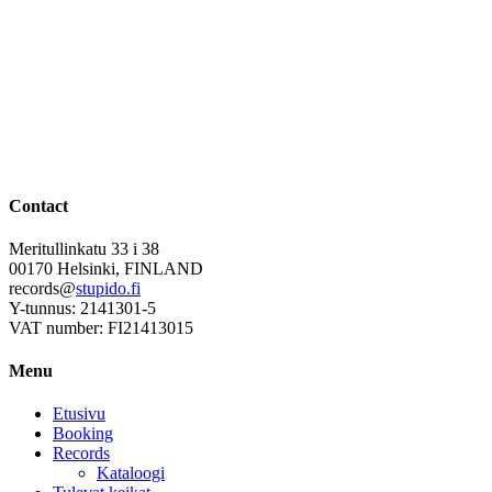
Contact
Meritullinkatu 33 i 38
00170 Helsinki, FINLAND
records@
stupido.fi
Y-tunnus: 2141301-5
VAT number: FI21413015
Menu
Etusivu
Booking
Records
Kataloogi