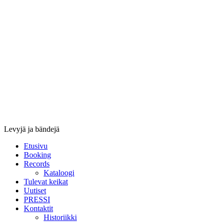
Stupido
Records
&
Booking
Levyjä ja bändejä
Etusivu
Booking
Records
Kataloogi
Tulevat keikat
Uutiset
PRESSI
Kontaktit
Historiikki