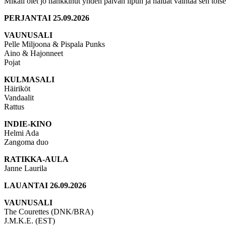
Mikäli olet jo hankkinut yhden päivän lipun ja haluat vaihtaa sen toise
PERJANTAI 25.09.2026
VAUNUSALI
Pelle Miljoona & Pispala Punks
Aino & Hajonneet
Pojat
KULMASALI
Häiriköt
Vandaalit
Rattus
INDIE-KINO
Helmi Ada
Zangoma duo
RATIKKA-AULA
Janne Laurila
LAUANTAI 26.09.2026
VAUNUSALI
The Courettes (DNK/BRA)
J.M.K.E. (EST)