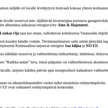
mon neljälle eri lavalle levittäytyvä festivaali kokoaa yhteen kotimais
in lavalle nousevat mm. räjähtävää lavaenergiaa pursuava garagerock
den albuminsa julkaissut energiavyöry
Aino & Hajonneet.
Luukas Oja
taas tuo oman, valloittavan keitoksensa Vaunusalin ohjelm
sä kuuden bändin voimin. Tiivistunnelmaisen salin seiniä järisyttää leg
myksensä Kulmasalissa tarjoavat energiset
Saa kiljua
ja
NO EI!
.
 nähdään nousevia ja vaihtoehtoisia indieartisteja, intiimissä, elokuva
 ”Ratikka-aulan” lava, missä pääpaino on vaihtoehtoisessa akustisess
ri lavalle, tarjoten kahden päivän ajan monipuolisen kattauksen vaihtoeh
aan on aikatauluhaasteiden vuoksi tullut muutoksia esiintymispäiviin.
 EI! ovat vaihtaneet esiintymispäiviä keskenään.