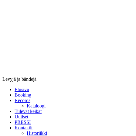
Stupido
Records
&
Booking
Levyjä ja bändejä
Etusivu
Booking
Records
Kataloogi
Tulevat keikat
Uutiset
PRESSI
Kontaktit
Historiikki