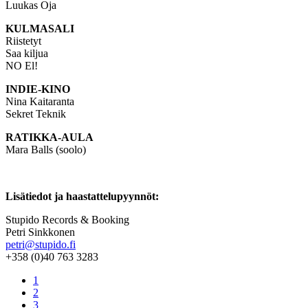
Luukas Oja
KULMASALI
Riistetyt
Saa kiljua
NO El!
INDIE-KINO
Nina Kaitaranta
Sekret Teknik
RATIKKA-AULA
Mara Balls (soolo)
Lisätiedot ja haastattelupyynnöt:
Stupido Records & Booking
Petri Sinkkonen
petri@stupido.fi
+358 (0)40 763 3283
1
2
3