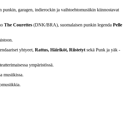
en punkin, garagen, indierockin ja vaihtoehtomusiikin kiinnostavat
duo
The Courettes
(DNK/BRA), suomalaisen punkin legenda
Pelle
istoon.
endaariset yhtyeet,
Rattus, Häiriköt, Riistetyt
sekä Punk ja yäk -
teatterimaisessa ympäristössä.
a musiikissa.
tomusiikkia.