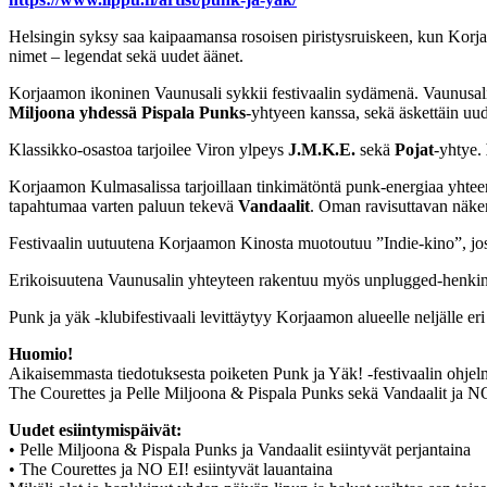
Helsingin syksy saa kaipaamansa rosoisen piristysruiskeen, kun Korjaa
nimet – legendat sekä uudet äänet.
Korjaamon ikoninen Vaunusali sykkii festivaalin sydämenä. Vaunusal
Miljoona yhdessä Pispala Punks
-yhtyeen kanssa, sekä äskettäin uu
Klassikko-osastoa tarjoilee Viron ylpeys
J.M.K.E.
sekä
Pojat
-yhtye.
Korjaamon Kulmasalissa tarjoillaan tinkimätöntä punk-energiaa yhteen
tapahtumaa varten paluun tekevä
Vandaalit
. Oman ravisuttavan näke
Festivaalin uutuutena Korjaamon Kinosta muotoutuu ”Indie-kino”, jossa
Erikoisuutena Vaunusalin yhteyteen rakentuu myös unplugged-henkinen
Punk ja yäk -klubifestivaali levittäytyy Korjaamon alueelle neljälle e
Huomio!
Aikaisemmasta tiedotuksesta poiketen Punk ja Yäk! -festivaalin ohjelm
The Courettes ja Pelle Miljoona & Pispala Punks sekä Vandaalit ja NO
Uudet esiintymispäivät:
• Pelle Miljoona & Pispala Punks ja Vandaalit esiintyvät perjantaina
• The Courettes ja NO EI! esiintyvät lauantaina