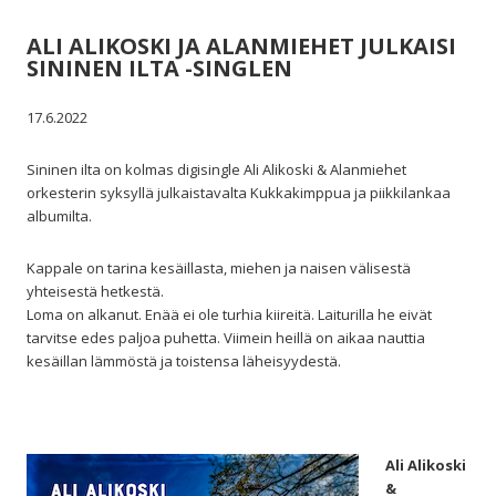
ALI ALIKOSKI JA ALANMIEHET JULKAISI
SININEN ILTA -SINGLEN
17.6.2022
Sininen ilta on kolmas digisingle Ali Alikoski & Alanmiehet
orkesterin syksyllä julkaistavalta Kukkakimppua ja piikkilankaa
albumilta.
Kappale on tarina kesäillasta, miehen ja naisen välisestä
yhteisestä hetkestä.
Loma on alkanut. Enää ei ole turhia kiireitä. Laiturilla he eivät
tarvitse edes paljoa puhetta. Viimein heillä on aikaa nauttia
kesäillan lämmöstä ja toistensa läheisyydestä.
Ali Alikoski
&