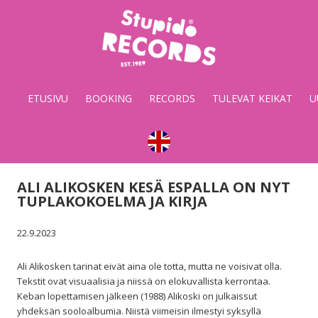
Stupido
Records
&
ETUSIVU
BOOKING
RECORDS
TULEVAT KEIKAT
U
Booking
ALI ALIKOSKEN KESÄ ESPALLA ON NYT
TUPLAKOKOELMA JA KIRJA
22.9.2023
Ali Alikosken tarinat eivät aina ole totta, mutta ne voisivat olla.
Tekstit ovat visuaalisia ja niissä on elokuvallista kerrontaa.
Keban lopettamisen jälkeen (1988) Alikoski on julkaissut
yhdeksän sooloalbumia. Niistä viimeisin ilmestyi syksyllä