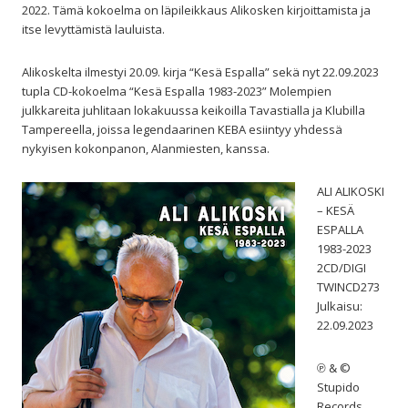
2022. Tämä kokoelma on läpileikkaus Alikosken kirjoittamista ja
itse levyttämistä lauluista.
Alikoskelta ilmestyi 20.09. kirja “Kesä Espalla” sekä nyt 22.09.2023
tupla CD-kokoelma “Kesä Espalla 1983-2023” Molempien
julkkareita juhlitaan lokakuussa keikoilla Tavastialla ja Klubilla
Tampereella, joissa legendaarinen KEBA esiintyy yhdessä
nykyisen kokonpanon, Alanmiesten, kanssa.
ALI ALIKOSKI
– KESÄ
ESPALLA
1983-2023
2CD/DIGI
TWINCD273
Julkaisu:
22.09.2023
℗ & ©
Stupido
Records