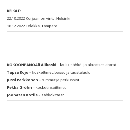
KEIKAT:
22.10.2022 Korjaamon vintti, Helsinki
16.12.2022 Telakka, Tampere
KOKOONPANO
Ali Alikoski
– laulu, sähkö- ja akustiset kitarat
Tapsa Kojo
– koskettimet, basso ja taustalaulu
Jussi Parkkonen
– rummut ja perkussiot
Pekka Gröhn
– kosketinsoittimet
Joonatan Kotila
– sähkökitarat