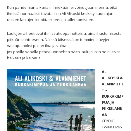
Kun pandemian aikana minnekään ei voinut juuri mennä, eikä
ihmisiä normaalisti tavata, niin Ali Alikoski keskittyi tuon ajan
uusien laulujen kirjoittamiseen ja tallentamiseen.
Laulujen aiheet ovat ihmissuhdepainotteisia, aina ihastumisesta
pitkään suhteeseen. Näissä biiseissä on tummien sävyjen
vastapainoksi paljon iloa ja valoa.
Jos parilla sanalla pitäisi luonnehtia näitä lauluja, niin ne olisivat
haikeus ja kaipaus.
ALI
ALIKOSKI &
ALANMIEHE
T –
KUKKAKIMP
PUA JA
PIIKKILANK
AA
CD/DiGi
TWINCD265