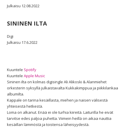
Julkaisu 12.08.2022
SININEN ILTA
Digi
Julkaisu 17.6.2022
Kuuntele
Spotify
Kuuntele
Apple Music
Sininen ilta on kolmas digisingle Ali Alikoski & Alanmiehet
orkesterin syksyllä julkaistavalta Kukkakimppua ja piikkilankaa
albumilta.
Kappale on tarina kesäillasta, miehen ja naisen välisestä
yhteisestä hetkestä.
Loma on alkanut. Enää ei ole turhia kiireitä. Laiturilla he eivät
tarvitse edes paljoa puhetta. Viimein heillä on aikaa nauttia
kesäillan lämmöstä ja toistensa läheisyydestä.