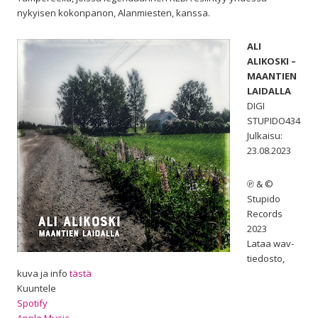
nykyisen kokonpanon, Alanmiesten, kanssa.
ALI
ALIKOSKI –
MAANTIEN
LAIDALLA
DIGI
STUPIDO434
Julkaisu:
23.08.2023
℗ & ©
Stupido
Records
2023
Lataa wav-
tiedosto,
kuva ja info
tästä
Kuuntele
Spotify
Apple Music