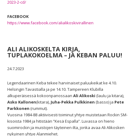
2023-2-cd/
FACEBOOK
https://www.facebook.com/alialikoskivirallinen
ALI ALIKOSKELTA KIRJA,
TUPLAKOKOELMA – JA KEBAN PALUU!
24.7.2023
Legendaarinen Keba tekee harvinaiset paluukeikat ke 4.10.
Helsingin Tavastialla ja pe 14.10. Tampereen Klubilla
alkuperäisessä kokoonpanossaan
Ali Alikoski
(laulu ja kitara),
Asko Kallonen
(kitara),
Juha-Pekka Pulkkinen
(basso) ja
Pete
Parkkonen
(rummut).
Vuosina 1984-88 aktiivisesti toiminut yhtye muistetaan Rockin SM-
kisoista 1984 ja hitistään ”Kesä Espalla”. Luvassa on hieno
suomirockin ja muistojen täyteinen ilta, jonka avaa Ali Alikosken
nykyinen yhtye Alanmiehet.