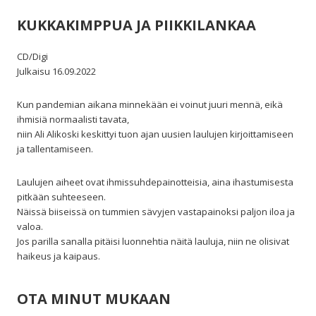
KUKKAKIMPPUA JA PIIKKILANKAA
CD/Digi
Julkaisu 16.09.2022
Kun pandemian aikana minnekään ei voinut juuri mennä, eikä
ihmisiä normaalisti tavata,
niin Ali Alikoski keskittyi tuon ajan uusien laulujen kirjoittamiseen
ja tallentamiseen.
Laulujen aiheet ovat ihmissuhdepainotteisia, aina ihastumisesta
pitkään suhteeseen.
Näissä biiseissä on tummien sävyjen vastapainoksi paljon iloa ja
valoa.
Jos parilla sanalla pitäisi luonnehtia näitä lauluja, niin ne olisivat
haikeus ja kaipaus.
OTA MINUT MUKAAN