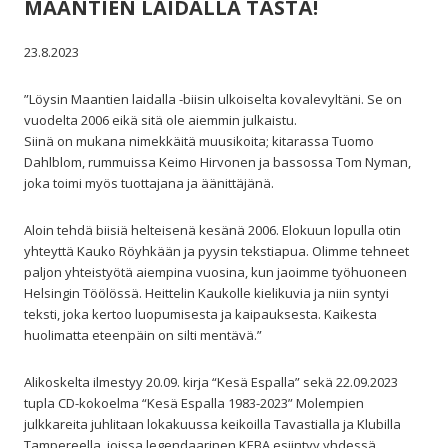
MAANTIEN LAIDALLA TÄSTÄ!
23.8.2023
”Löysin Maantien laidalla -biisin ulkoiselta kovalevyltäni. Se on
vuodelta 2006 eikä sitä ole aiemmin julkaistu.
Siinä on mukana nimekkäitä muusikoita; kitarassa Tuomo
Dahlblom, rummuissa Keimo Hirvonen ja bassossa Tom Nyman,
joka toimi myös tuottajana ja äänittäjänä.
Aloin tehdä biisiä helteisenä kesänä 2006. Elokuun lopulla otin
yhteyttä Kauko Röyhkään ja pyysin tekstiapua. Olimme tehneet
paljon yhteistyötä aiempina vuosina, kun jaoimme työhuoneen
Helsingin Töölössä. Heittelin Kaukolle kielikuvia ja niin syntyi
teksti, joka kertoo luopumisesta ja kaipauksesta. Kaikesta
huolimatta eteenpäin on silti mentävä.”
Alikoskelta ilmestyy 20.09. kirja “Kesä Espalla” sekä 22.09.2023
tupla CD-kokoelma “Kesä Espalla 1983-2023” Molempien
julkkareita juhlitaan lokakuussa keikoilla Tavastialla ja Klubilla
Tampereella, joissa legendaarinen KEBA esiintyy yhdessä