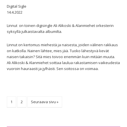
Digital Sigle
14.4.2022
Linnut on toinen digisingle Ali Alikoski & Alanmiehet orkesterin
syksyllä julkaistavalta albumilta.
Linnut on kertomus miehestä ja naisesta, joiden välinen rakkaus
on katkolla. Nainen lähtee, mies jää. Tuoko lähestyvä kevät
naisen takaisin? Sitä mies toivoo enemmän kuin mitään muuta.
Ali Alikoski & Alanmiehet soittaa laulua rakastamisen vaikeudesta
vuoroin hauraasti ja jylhästi. Sen soitossa on voimaa.
1
2
Seuraava sivu »