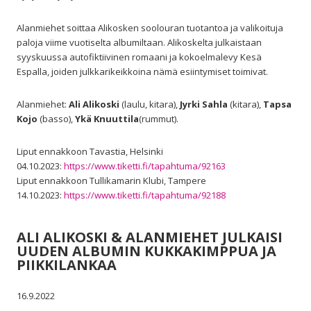
Alanmiehet soittaa Alikosken soolouran tuotantoa ja valikoituja
paloja viime vuotiselta albumiltaan. Alikoskelta julkaistaan
syyskuussa autofiktiivinen romaani ja kokoelmalevy Kesä
Espalla, joiden julkkarikeikkoina nämä esiintymiset toimivat.
Alanmiehet:
Ali Alikoski
(laulu, kitara),
Jyrki Sahla
(kitara),
Tapsa
Kojo
(basso),
Ykä Knuuttila
(rummut).
Liput ennakkoon Tavastia, Helsinki
04.10.2023:
https://www.tiketti.fi/tapahtuma/92163
Liput ennakkoon Tullikamarin Klubi, Tampere
14.10.2023:
https://www.tiketti.fi/tapahtuma/92188
ALI ALIKOSKI & ALANMIEHET JULKAISI
UUDEN ALBUMIN KUKKAKIMPPUA JA
PIIKKILANKAA
16.9.2022