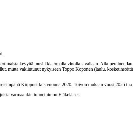
i.
kotimaista kevyttä musiikkia omalla vinolla tavallaan. Alkuperäinen la
t, mutta vakiintunut nykyiseen Toppo Koponen (laulu, kosketinsoittimet
viimeisimpänä Kirppusirkus vuonna 2020. Toivon mukaan vuosi 2025 tuo
 joista varmaankin tunnetuin on Eläkeläiset.