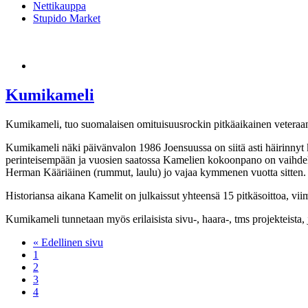
Nettikauppa
Stupido Market
Kumikameli
Kumikameli, tuo suomalaisen omituisuusrockin pitkäaikainen veteraan
Kumikameli näki päivänvalon 1986 Joensuussa on siitä asti häirinnyt 
perinteisempään ja vuosien saatossa Kamelien kokoonpano on vaihdellu
Herman Kääriäinen (rummut, laulu) jo vajaa kymmenen vuotta sitten.
Historiansa aikana Kamelit on julkaissut yhteensä 15 pitkäsoittoa, 
Kumikameli tunnetaan myös erilaisista sivu-, haara-, tms projekteista,
« Edellinen sivu
1
2
3
4