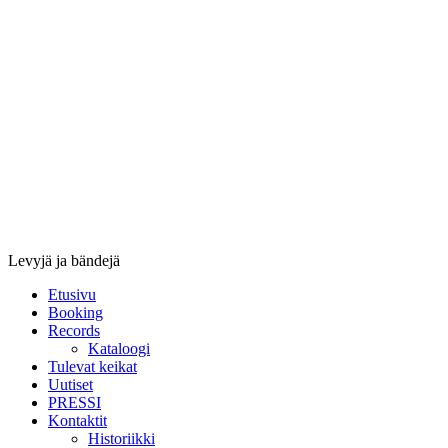
Stupido
Records
&
Booking
Levyjä ja bändejä
Etusivu
Booking
Records
Kataloogi
Tulevat keikat
Uutiset
PRESSI
Kontaktit
Historiikki