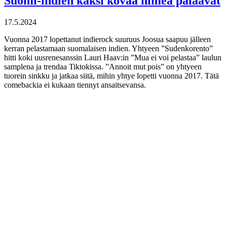
Suomi-indien kaksi kovaa nimeä palaavat
17.5.2024
Vuonna 2017 lopettanut indierock suuruus Joosua saapuu jälleen
kerran pelastamaan suomalaisen indien. Yhtyeen ”Sudenkorento”
hitti koki uusrenesanssin Lauri Haav:in ”Mua ei voi pelastaa” laulun
samplena ja trendaa Tiktokissa. ”Annoit mut pois” on yhtyeen
tuorein sinkku ja jatkaa siitä, mihin yhtye lopetti vuonna 2017. Tätä
comebackia ei kukaan tiennyt ansaitsevansa.