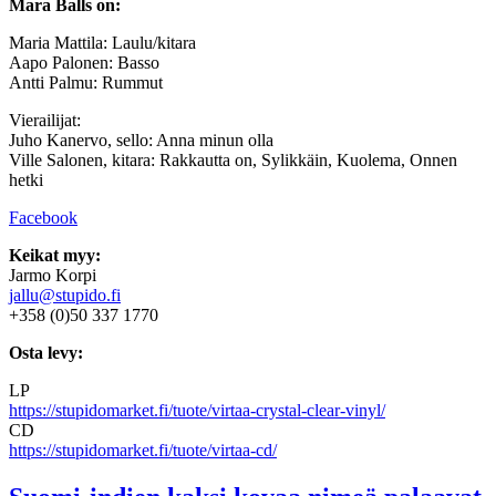
Mara Balls on:
Maria Mattila: Laulu/kitara
Aapo Palonen: Basso
Antti Palmu: Rummut
Vierailijat:
Juho Kanervo, sello: Anna minun olla
Ville Salonen, kitara: Rakkautta on, Sylikkäin, Kuolema, Onnen
hetki
Facebook
Keikat myy:
Jarmo Korpi
jallu@stupido.fi
+358 (0)50 337 1770
Osta levy:
LP
https://stupidomarket.fi/tuote/virtaa-crystal-clear-vinyl/
CD
https://stupidomarket.fi/tuote/virtaa-cd/