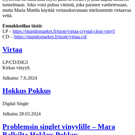
tunnelmaan. Joku voisi puhua viinistä, joka paranee vanhetessaan,
mutta Maria Mattila käyttää vertauskuvanaan mieluummin virtaavaa
vettä.
Ennakkotilaa tästä:
LP –
https://stupidomarket.fi/tuote/virtaa-crystal-clear-vinyl/
CD –
https://stupidomarket.fi/tuote/virtaa-cd/
Virtaa
LP/CD/DIGI
Kirkas vinyyli
Julkaisu: 7.6.2024
Hokkus Pokkus
Digital Single
Julkaisu
28.03
.2024
Problemsin singlet vinyylille – Mara
Ballsilta Hokkus Pokkus