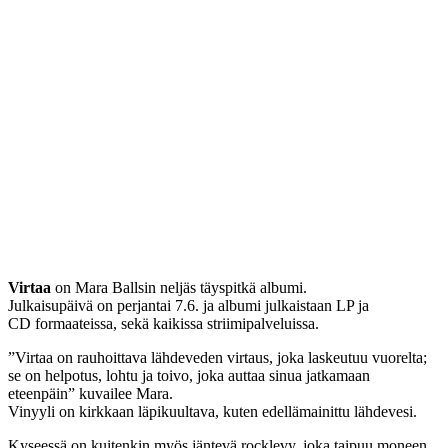
Virtaa
on Mara Ballsin neljäs täyspitkä albumi.
Julkaisupäivä on perjantai 7.6. ja albumi julkaistaan LP ja
CD formaateissa, sekä kaikissa striimipalveluissa.
”Virtaa on rauhoittava lähdeveden virtaus, joka laskeutuu vuorelta;
se on helpotus, lohtu ja toivo, joka auttaa sinua jatkamaan
eteenpäin” kuvailee Mara.
Vinyyli on kirkkaan läpikuultava, kuten edellämainittu lähdevesi.
Kyseessä on kuitenkin myös jäntevä rocklevy, joka taipuu moneen