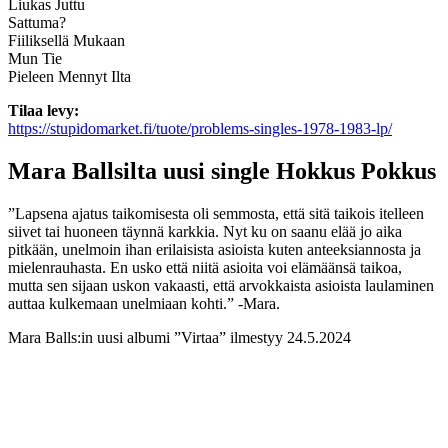
Liukas Juttu
Sattuma?
Fiiliksellä Mukaan
Mun Tie
Pieleen Mennyt Ilta
Tilaa levy:
https://stupidomarket.fi/tuote/problems-singles-1978-1983-lp/
Mara Ballsilta uusi single Hokkus Pokkus
”Lapsena ajatus taikomisesta oli semmosta, että sitä taikois itelleen
siivet tai huoneen täynnä karkkia. Nyt ku on saanu elää jo aika
pitkään, unelmoin ihan erilaisista asioista kuten anteeksiannosta ja
mielenrauhasta. En usko että niitä asioita voi elämäänsä taikoa,
mutta sen sijaan uskon vakaasti, että arvokkaista asioista laulaminen
auttaa kulkemaan unelmiaan kohti.” -Mara.
Mara Balls:in uusi albumi ”Virtaa” ilmestyy 24.5.2024