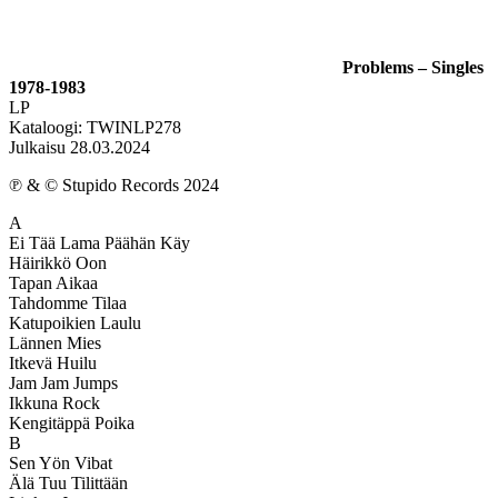
Problems – Singles
1978-1983
LP
Kataloogi: TWINLP278
Julkaisu 28.03.2024
℗ & © Stupido Records 2024
A
Ei Tää Lama Päähän Käy
Häirikkö Oon
Tapan Aikaa
Tahdomme Tilaa
Katupoikien Laulu
Lännen Mies
Itkevä Huilu
Jam Jam Jumps
Ikkuna Rock
Kengitäppä Poika
B
Sen Yön Vibat
Älä Tuu Tilittään