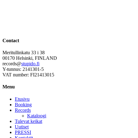
Contact
Meritullinkatu 33 i 38
00170 Helsinki, FINLAND
records@
stupido.fi
Y-tunnus: 2141301-5
VAT number: FI21413015
Menu
Etusivu
Booking
Records
Kataloogi
Tulevat keikat
Uutiset
PRESSI
Kontaktit