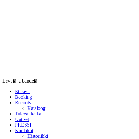
Stupido
Records
&
Booking
Levyjä ja bändejä
Etusivu
Booking
Records
Kataloogi
Tulevat keikat
Uutiset
PRESSI
Kontaktit
Historiikki