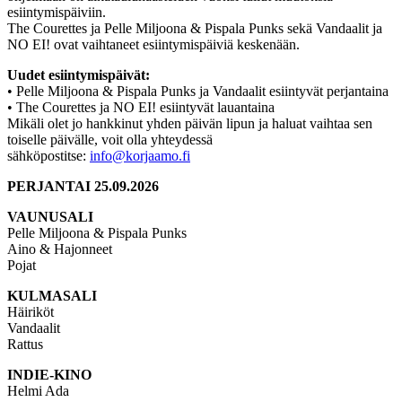
esiintymispäiviin.
The Courettes ja Pelle Miljoona & Pispala Punks sekä Vandaalit ja
NO EI! ovat vaihtaneet esiintymispäiviä keskenään.
Uudet esiintymispäivät:
• Pelle Miljoona & Pispala Punks ja Vandaalit esiintyvät perjantaina
• The Courettes ja NO EI! esiintyvät lauantaina
Mikäli olet jo hankkinut yhden päivän lipun ja haluat vaihtaa sen
toiselle päivälle, voit olla yhteydessä
sähköpostitse:
info@korjaamo.fi
PERJANTAI 25.09.2026
VAUNUSALI
Pelle Miljoona & Pispala Punks
Aino & Hajonneet
Pojat
KULMASALI
Häiriköt
Vandaalit
Rattus
INDIE-KINO
Helmi Ada