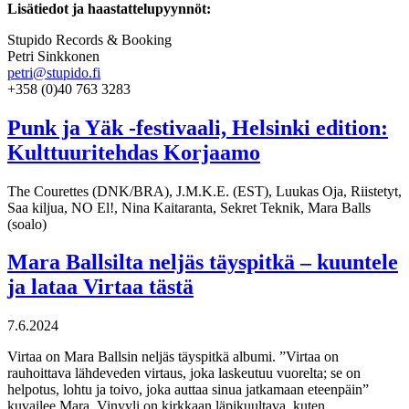
Lisätiedot ja haastattelupyynnöt:
Stupido Records & Booking
Petri Sinkkonen
petri@stupido.fi
+358 (0)40 763 3283
Punk ja Yäk -festivaali, Helsinki edition:
Kulttuuritehdas Korjaamo
The Courettes (DNK/BRA), J.M.K.E. (EST), Luukas Oja, Riistetyt,
Saa kiljua, NO El!, Nina Kaitaranta, Sekret Teknik, Mara Balls
(soalo)
Mara Ballsilta neljäs täyspitkä – kuuntele
ja lataa Virtaa tästä
7.6.2024
Virtaa on Mara Ballsin neljäs täyspitkä albumi. ”Virtaa on
rauhoittava lähdeveden virtaus, joka laskeutuu vuorelta; se on
helpotus, lohtu ja toivo, joka auttaa sinua jatkamaan eteenpäin”
kuvailee Mara. Vinyyli on kirkkaan läpikuultava, kuten