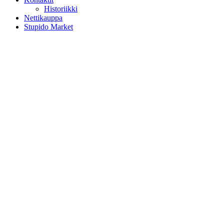
Historiikki
Nettikauppa
Stupido Market