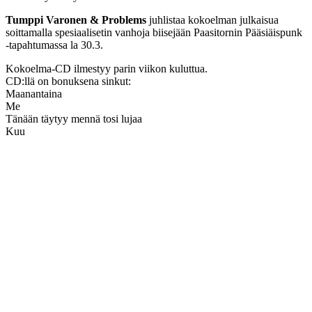
Tumppi Varonen & Problems
juhlistaa kokoelman julkaisua
soittamalla spesiaalisetin vanhoja biisejään Paasitornin Pääsiäispunk
-tapahtumassa la 30.3.
Kokoelma-CD ilmestyy parin viikon kuluttua.
CD:llä on bonuksena sinkut:
Maanantaina
Me
Tänään täytyy mennä tosi lujaa
Kuu