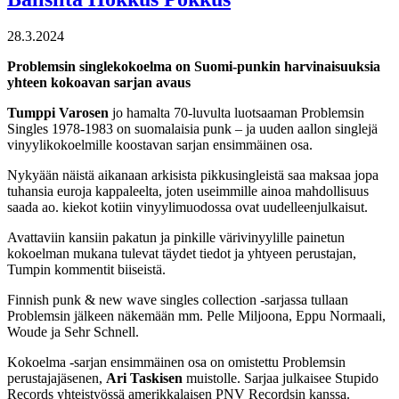
28.3.2024
Problemsin singlekokoelma on Suomi-punkin harvinaisuuksia
yhteen kokoavan sarjan avaus
Tumppi Varosen
jo hamalta 70-luvulta luotsaaman Problemsin
Singles 1978-1983 on suomalaisia punk – ja uuden aallon singlejä
vinyylikokoelmille koostavan sarjan ensimmäinen osa.
Nykyään näistä aikanaan arkisista pikkusingleistä saa maksaa jopa
tuhansia euroja kappaleelta, joten useimmille ainoa mahdollisuus
saada ao. kiekot kotiin vinyylimuodossa ovat uudelleenjulkaisut.
Avattaviin kansiin pakatun ja pinkille värivinyylille painetun
kokoelman mukana tulevat täydet tiedot ja yhtyeen perustajan,
Tumpin kommentit biiseistä.
Finnish punk & new wave singles collection -sarjassa tullaan
Problemsin jälkeen näkemään mm. Pelle Miljoona, Eppu Normaali,
Woude ja Sehr Schnell.
Kokoelma -sarjan ensimmäinen osa on omistettu Problemsin
perustajajäsenen,
Ari Taskisen
muistolle. Sarjaa julkaisee Stupido
Records yhteistyössä amerikkalaisen PNV Recordsin kanssa.