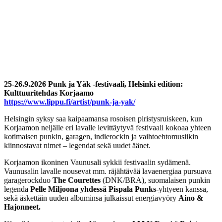
25-26.9.2026 Punk ja Yäk -festivaali, Helsinki edition:
Kulttuuritehdas Korjaamo
https://www.lippu.fi/artist/punk-ja-yak/
Helsingin syksy saa kaipaamansa rosoisen piristysruiskeen, kun
Korjaamon neljälle eri lavalle levittäytyvä festivaali kokoaa yhteen
kotimaisen punkin, garagen, indierockin ja vaihtoehtomusiikin
kiinnostavat nimet – legendat sekä uudet äänet.
Korjaamon ikoninen Vaunusali sykkii festivaalin sydämenä.
Vaunusalin lavalle nousevat mm. räjähtävää lavaenergiaa pursuava
garagerockduo
The Courettes
(DNK/BRA), suomalaisen punkin
legenda
Pelle Miljoona yhdessä Pispala Punks
-yhtyeen kanssa,
sekä äskettäin uuden albuminsa julkaissut energiavyöry
Aino &
Hajonneet.