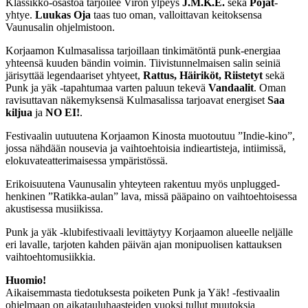
Klassikko-osastoa tarjoilee Viron ylpeys
J.M.K.E.
sekä
Pojat
-
yhtye.
Luukas Oja
taas tuo oman, valloittavan keitoksensa
Vaunusalin ohjelmistoon.
Korjaamon Kulmasalissa tarjoillaan tinkimätöntä punk-energiaa
yhteensä kuuden bändin voimin. Tiivistunnelmaisen salin seiniä
järisyttää legendaariset yhtyeet,
Rattus, Häiriköt, Riistetyt
sekä
Punk ja yäk -tapahtumaa varten paluun tekevä
Vandaalit
. Oman
ravisuttavan näkemyksensä Kulmasalissa tarjoavat energiset
Saa
kiljua
ja
NO EI!
.
Festivaalin uutuutena Korjaamon Kinosta muotoutuu ”Indie-kino”,
jossa nähdään nousevia ja vaihtoehtoisia indieartisteja, intiimissä,
elokuvateatterimaisessa ympäristössä.
Erikoisuutena Vaunusalin yhteyteen rakentuu myös unplugged-
henkinen ”Ratikka-aulan” lava, missä pääpaino on vaihtoehtoisessa
akustisessa musiikissa.
Punk ja yäk -klubifestivaali levittäytyy Korjaamon alueelle neljälle
eri lavalle, tarjoten kahden päivän ajan monipuolisen kattauksen
vaihtoehtomusiikkia.
Huomio!
Aikaisemmasta tiedotuksesta poiketen Punk ja Yäk! -festivaalin
ohjelmaan on aikatauluhaasteiden vuoksi tullut muutoksia