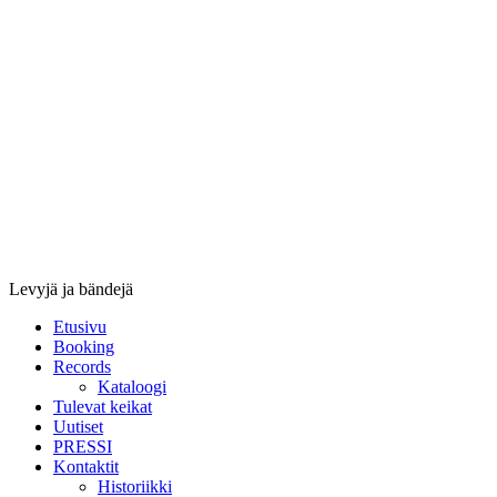
Stupido
Records
&
Booking
Levyjä ja bändejä
Etusivu
Booking
Records
Kataloogi
Tulevat keikat
Uutiset
PRESSI
Kontaktit
Historiikki