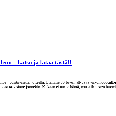
eon – katso ja lataa tästä!!
pä ”positiivisella” otteella. Elämme 80-luvun alkua ja viikonloppuilto
 katoaa taas sinne jonnekin. Kukaan ei tunne häntä, mutta ihmisten huom