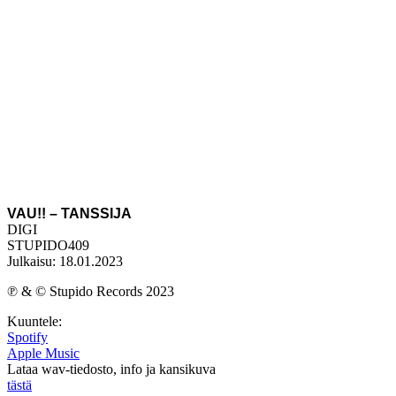
VAU!! – TANSSIJA
DIGI
STUPIDO409
Julkaisu: 18.01.2023
℗ & © Stupido Records 2023
Kuuntele:
Spotify
Apple Music
Lataa wav-tiedosto, info ja kansikuva
tästä