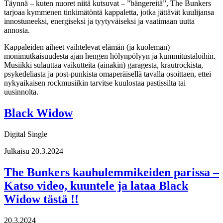
Täynnä – kuten nuoret niitä kutsuvat – ”bängereitä”, The Bunkers
tarjoaa kymmenen tinkimätöntä kappaletta, jotka jättävät kuulijansa
innostuneeksi, energiseksi ja tyytyväiseksi ja vaatimaan uutta
annosta.
Kappaleiden aiheet vaihtelevat elämän (ja kuoleman)
monimutkaisuudesta ajan hengen hölynpölyyn ja kummitustaloihin.
Musiikki sulauttaa vaikutteita (ainakin) garagesta, krautrockista,
psykedeliasta ja post-punkista omaperäisellä tavalla osoittaen, ettei
nykyaikaisen rockmusiikin tarvitse kuulostaa pastissilta tai
uusinnolta.
Black Widow
Digital Single
Julkaisu 20.3.2024
The Bunkers kauhulemmikeiden parissa –
Katso video, kuuntele ja lataa Black
Widow tästä !!
20.3.2024