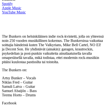
Spotify
Apple Music
YouTube Music
The Bunkers on helsinkiläinen indie rock-kvintetti, jolla on yhteensä
noin 250 vuoden musiikillinen kokemus. The Bunkersissa vaikuttaa
soittajia bändeistä kuten The Valkyrians, Mike Bell Cartel, NO EI!
ja Decent Son. He yhdistävät (ainakin): garagen, krautrockin,
psykedelian ja post-punkin vaikutteita ainutlaatuisella tavalla
omaperäisellä tavalla, mikä todistaa, ettei modernin rock-musiikin
pitäisi kuulostaa pastissilta tai toistolta.
The Bunkers on:
Artsy Bunker – Vocals
Niklas Fred – Guitar
Samuli Latva – Guitar
Samuel Abaijón – Bass
Teemu Horto – Drums
Facebook