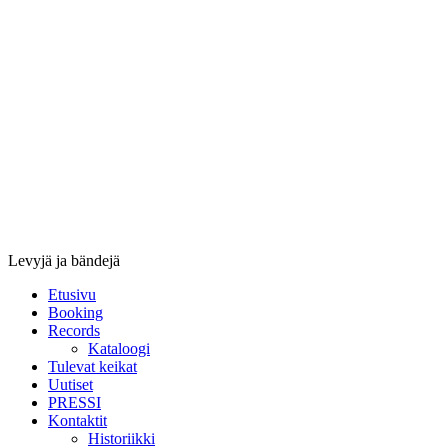
Stupido
Records
&
Booking
Levyjä ja bändejä
Etusivu
Booking
Records
Kataloogi
Tulevat keikat
Uutiset
PRESSI
Kontaktit
Historiikki