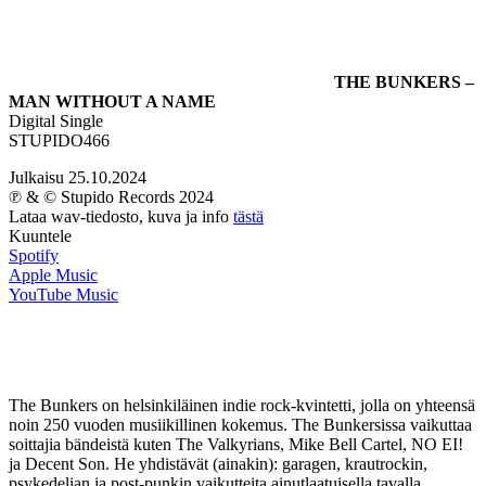
THE BUNKERS –
MAN WITHOUT A NAME
Digital Single
STUPIDO466
Julkaisu 25.10.2024
℗ & © Stupido Records 2024
Lataa wav-tiedosto, kuva ja info
tästä
Kuuntele
Spotify
Apple Music
YouTube Music
The Bunkers on helsinkiläinen indie rock-kvintetti, jolla on yhteensä
noin 250 vuoden musiikillinen kokemus. The Bunkersissa vaikuttaa
soittajia bändeistä kuten The Valkyrians, Mike Bell Cartel, NO EI!
ja Decent Son. He yhdistävät (ainakin): garagen, krautrockin,
psykedelian ja post-punkin vaikutteita ainutlaatuisella tavalla