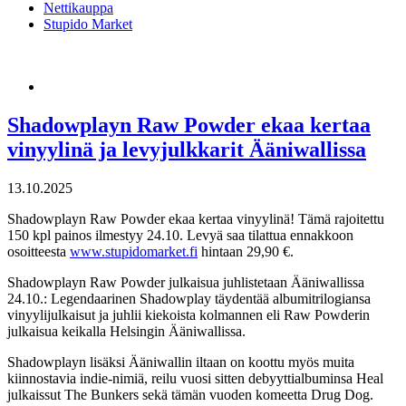
Nettikauppa
Stupido Market
Shadowplayn Raw Powder ekaa kertaa
vinyylinä ja levyjulkkarit Ääniwallissa
13.10.2025
Shadowplayn Raw Powder ekaa kertaa vinyylinä! Tämä rajoitettu
150 kpl painos ilmestyy 24.10. Levyä saa tilattua ennakkoon
osoitteesta
www.stupidomarket.fi
hintaan 29,90 €.
Shadowplayn Raw Powder julkaisua juhlistetaan Ääniwallissa
24.10.: Legendaarinen Shadowplay täydentää albumitrilogiansa
vinyylijulkaisut ja juhlii kiekoista kolmannen eli Raw Powderin
julkaisua keikalla Helsingin Ääniwallissa.
Shadowplayn lisäksi Ääniwallin iltaan on koottu myös muita
kiinnostavia indie-nimiä, reilu vuosi sitten debyyttialbuminsa Heal
julkaissut The Bunkers sekä tämän vuoden komeetta Drug Dog.