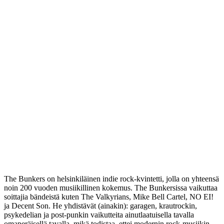
The Bunkers on helsinkiläinen indie rock-kvintetti, jolla on yhteensä
noin 200 vuoden musiikillinen kokemus. The Bunkersissa vaikuttaa
soittajia bändeistä kuten The Valkyrians, Mike Bell Cartel, NO EI!
ja Decent Son. He yhdistävät (ainakin): garagen, krautrockin,
psykedelian ja post-punkin vaikutteita ainutlaatuisella tavalla
omaperäisellä tavalla, mikä todistaa, ettei modernin rock-musiikin