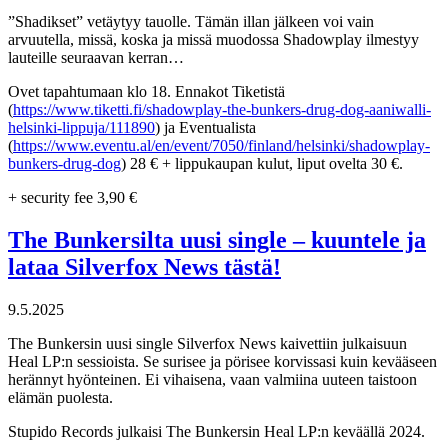
”Shadikset” vetäytyy tauolle. Tämän illan jälkeen voi vain
arvuutella, missä, koska ja missä muodossa Shadowplay ilmestyy
lauteille seuraavan kerran…
Ovet tapahtumaan klo 18. Ennakot Tiketistä
(
https://www.tiketti.fi/shadowplay-the-bunkers-drug-dog-aaniwalli-
helsinki-lippuja/111890
) ja Eventualista
(
https://www.eventu.al/en/event/7050/finland/helsinki/shadowplay-
bunkers-drug-dog
) 28 € + lippukaupan kulut, liput ovelta 30 €.
+ security fee 3,90 €
The Bunkersilta uusi single – kuuntele ja
lataa Silverfox News tästä!
9.5.2025
The Bunkersin uusi single Silverfox News kaivettiin julkaisuun
Heal LP:n sessioista. Se surisee ja pörisee korvissasi kuin kevääseen
herännyt hyönteinen. Ei vihaisena, vaan valmiina uuteen taistoon
elämän puolesta.
Stupido Records julkaisi The Bunkersin Heal LP:n keväällä 2024.