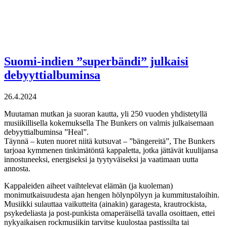
Suomi-indien ”superbändi” julkaisi
debyyttialbuminsa
26.4.2024
Muutaman mutkan ja suoran kautta, yli 250 vuoden yhdistetyllä
musiikillisella kokemuksella The Bunkers on valmis julkaisemaan
debyyttialbuminsa ”Heal”.
Täynnä – kuten nuoret niitä kutsuvat – ”bängereitä”, The Bunkers
tarjoaa kymmenen tinkimätöntä kappaletta, jotka jättävät kuulijansa
innostuneeksi, energiseksi ja tyytyväiseksi ja vaatimaan uutta
annosta.
Kappaleiden aiheet vaihtelevat elämän (ja kuoleman)
monimutkaisuudesta ajan hengen hölynpölyyn ja kummitustaloihin.
Musiikki sulauttaa vaikutteita (ainakin) garagesta, krautrockista,
psykedeliasta ja post-punkista omaperäisellä tavalla osoittaen, ettei
nykyaikaisen rockmusiikin tarvitse kuulostaa pastissilta tai