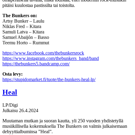
pitäisi kuulostaa pastissilta tai toistolta.
The Bunkers on:
Artsy Bunker – Laulu
Niklas Fred – Kitara
Samuli Latva – Kitara
Samuel Abaijón – Basso
Teemu Horto – Rummut
https://www.facebook.com/thebunkersrock
https://www.instagram.com/thebunkers_band/band
https://thebunkers5.bandcamp.com/
Osta levy:
https://stupidomarket.fi/tuote/the-bunkers-heal-lp/
Heal
LP/Digi
Julkaisu 26.4.2024
Muutaman mutkan ja suoran kautta, yli 250 vuoden yhdistetyllä
musiikillisella kokemuksella The Bunkers on valmis julkaisemaan
debyyttialbuminsa ”Heal”.