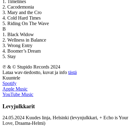
1. Timelines
2. Cacodemonia
3. Mary and the Cro
4. Cold Hard Times
5. Riding On The Wave
B
1. Black Widow
2. Wellness in Balance
3. Wrong Entry
4. Boomer’s Dream
5. Stay
℗ & © Stupido Records 2024
Lataa wav-tiedostto, kuvat ja info
tästä
Kuuntele
Spotify
Apple Music
YouTube Music
Levyjulkkarit
24.05.2024 Kuudes linja, Helsinki (levynjulkkari, + Echo is Your
Love, Draama-Helmi)