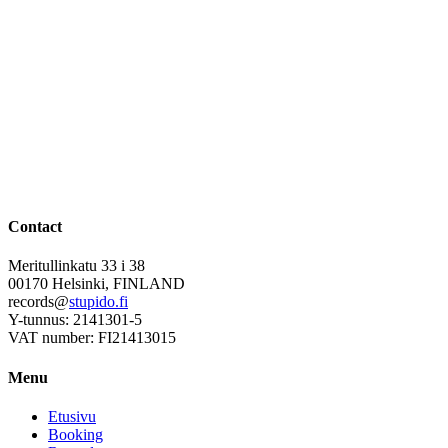
Contact
Meritullinkatu 33 i 38
00170 Helsinki, FINLAND
records@
stupido.fi
Y-tunnus: 2141301-5
VAT number: FI21413015
Menu
Etusivu
Booking